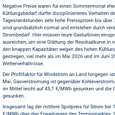
Negative Preise waren für einen Sommermonat ehe
Kühlungsbedarf dürfte disziplinierteres Verhalten 
Tagesrandstunden sehr hohe Preisspitzen bis über 
sind grundsätzlich normal und entstehen durch ve
Strombedarf. Hier müssen teure Gasturbinen einspri
ausreichen, um eine Glättung der Residualkurve in
den knappen Kapazitäten wegen des hohen Kühlungsb
gestiegen, viel mehr als im Mai 2026 und im Juni 2
Wetterverhältnisse.
Der Profilfaktor für Windstrom an Land hingegen i
Mai. Gasverstromung ist gegenüber Kohleverstromu
im Mittel leicht auf 45,1 €/MWh gesunken und die 
gesunken.
Insgesamt lag der mittlere Spotpreis für Strom b
€/MWh über den Erwartungen des Terminmarktes. Der