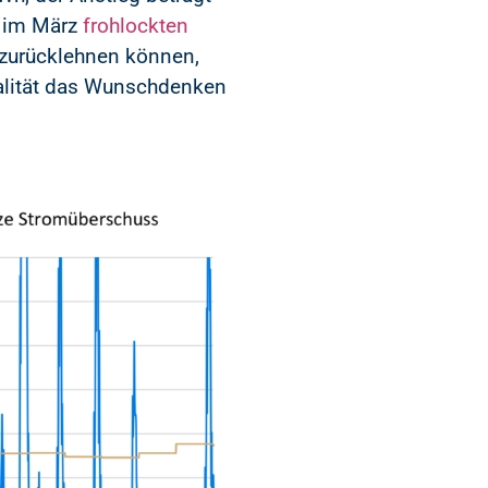
h im März
frohlockten
zurücklehnen können,
ealität das Wunschdenken