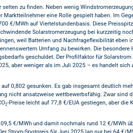
r selten zu finden. Neben wenig Windstromerzeugu
der Marktteilnehmer eine Rolle gespielt haben. Im Ge
700 €/MWh auf Viertelstundenbasis. Diese Preisspit
rschwindende Solarstromerzeugung bei kurzzeitig no
ngen, weil Batterien und Nachfrageflexibilität eben 
 nennenswertem Umfang zu bewirken. Die besondere H
edarfs geschuldet. Der Profilfaktor für Solarstrom i
025, aber weniger als im Juli 2025 – es handelt sich 
st auf 0,802 gesunken. Es gab insgesamt deutlich meh
ng nicht ansatzweise wettbewerbsfähig. Zwar sind 
CO
-Preise leicht auf 77,8 €/EUA gestiegen, aber die 
2
ei 109,5 €/MWh und damit nochmals rund 12 €/MWh ü
 Strom-Spotpreis für Juni 2025 lag nur bei 64 €/MW