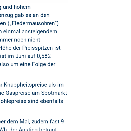
ng und hohem
genzug gab es an den
zen („Fledermausohren“)
ch einmal ansteigendem
immer noch nicht
öhe der Preisspitzen ist
st im Juni auf 0,582
also um eine Folge der
r Knappheitspreise als im
die Gaspreise am Spotmarkt
Kohlepreise sind ebenfalls
ber dem Mai, zudem fast 9
h, der Anstieg beträgt