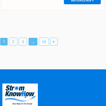
WEITERLESEN »
1
2
3
…
14