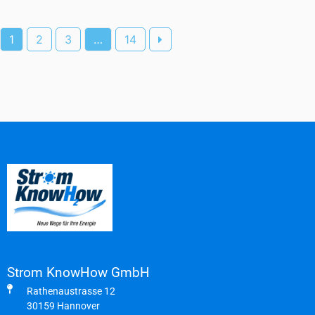
1
2
3
…
14
Strom KnowHow GmbH
Rathenaustrasse 12
30159 Hannover