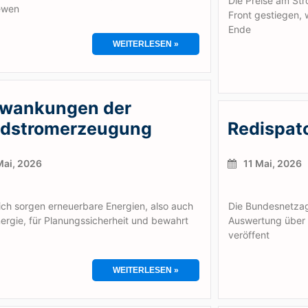
Die Preise am Str
ewen
Front gestiegen,
Ende
WEITERLESEN »
wankungen der
dstromerzeugung
Redispat
Mai, 2026
11 Mai, 2026
ch sorgen erneuerbare Energien, also auch
Die Bundesnetzag
rgie, für Planungssicherheit und bewahrt
Auswertung über
veröffent
WEITERLESEN »