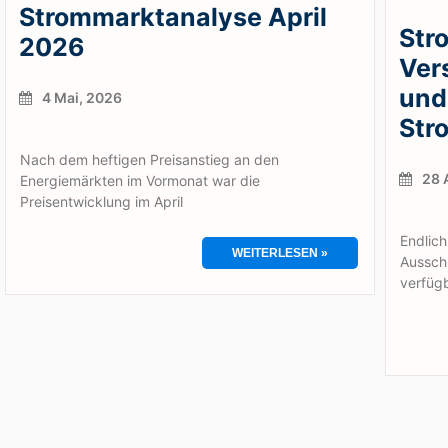
Strommarktanalyse April
Str
2026
Ver
und
4 Mai, 2026
Str
Nach dem heftigen Preisanstieg an den
28 A
Energiemärkten im Vormonat war die
Preisentwicklung im April
Endlich
WEITERLESEN »
Aussch
verfüg