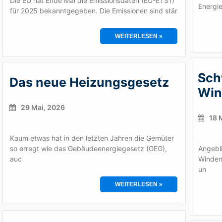
Die EU hat Ende Mai die Emissionsdaten (EU-ETS1)
Energi
für 2025 bekanntgegeben. Die Emissionen sind stär
WEITERLESEN »
Sch
Das neue Heizungsgesetz
Win
29 Mai, 2026
18 
Kaum etwas hat in den letzten Jahren die Gemüter
so erregt wie das Gebäudeenergiegesetz (GEG),
Angebli
auc
Windene
un
WEITERLESEN »