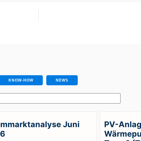
KNOW-HOW
NEWS
ommarktanalyse Juni
PV-Anlag
26
Wärmepu