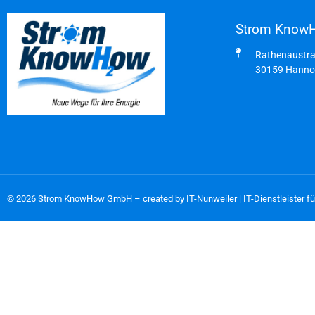
Strom Kn
Rathenaustra
30159 Hanno
© 2026 Strom KnowHow GmbH – created by
IT-Nunweiler | IT-Dienstleister 