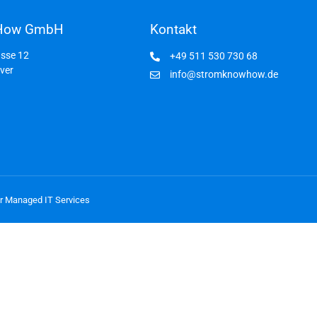
owHow GmbH
Kontakt
sse 12
+49 511 530 730 68
ver
info@stromknowhow.de
für Managed IT Services